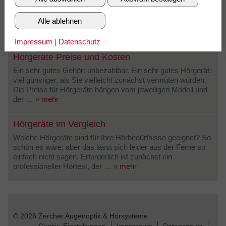
Testen Sie völlig unverbindlich und
kostenlos Ihr Hörvermögen.
Alle ablehnen
»
mehr
Impressum
|
Datenschutz
Hörgeräte Preise und Kosten
Ein sehr gutes Gehör: unbezahlbar. Ein sehr gutes Hörgerät:
viel günstiger, als Sie vielleicht zunächst vermuten würden.
Die Preise für Hörgeräte hängen vom jeweiligen Modell und
der … »
mehr
Hörgeräte im Vergleich
Welche Hörgeräte sind für Ihre Hörbedürfnisse geeignet? So
schön es wäre, aber das lässt sich leider aus der Ferne so
einfach nicht sagen. Erforderlich ist zunächst ein
professioneller Hörtest, der … »
mehr
© 2026 Zercher Augenoptik & Hörsysteme