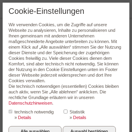
Cookie-Einstellungen
Wir verwenden Cookies, um die Zugriffe auf unsere
Erstklassige Qualität zu fairen
Webseite zu analysieren, Inhalte zu personalisieren und
Ihnen gemeinsam mit anderen Unternehmen
Preisen
maßgeschneiderte Angebote unterbreiten zu können. Mit
einem Klick auf „Alle auswählen“ stimmen Sie der Nutzung
Wir möchten Sie unterstützen, die richtige Wahl zum Wohle
dieser Dienste und der Speicherung der zugehörigen
Ihrer Ohren zu treffen. Die Preisfrage lautet: Wie viel sollten Sie
Cookies freiwillig zu. Viele dieser Cookies dienen dem
für Ihre Hörgeräte investieren? Welche Hörgeräte Ihnen ganz
Komfort, sind aber technisch nicht notwendig. Sie können
persönlich das beste Preis-Leistungs-Verhältnis bieten, ist eine
der Nutzung in den
Cookie Einstellungen
unten im Footer
subjektive Angelegenheit. Denn ob besondere Features einen
dieser Webseite jederzeit widersprechen und dort Ihre
entsprechenden Mehrpreis rechtfertigen, hängt entscheidend
Cookies verwalten.
davon ab, ob Sie diese Komfortmerkmale dann später auch im
Die technisch notwendigen (essentiellen) Cookies bleiben
Alltag nutzen.
auch aktiv, wenn Sie „Alle ablehnen“ anklicken. Die
rechtliche Grundlage erläutern wir in unseren
Datenschutzhinweisen
.
Finden Sie heraus, wie gut Ihr
Hörvermögen ist.
technisch notwendig
Statistik
»
Details
»
Details
Online-Hörtest
Alle auswählen
Auswahl bestätigen